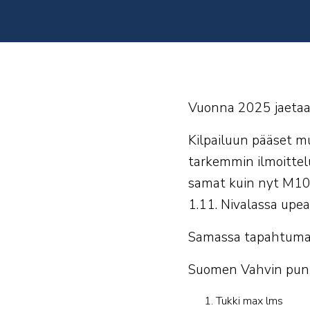
Vuonna 2025 jaetaan
Kilpailuun pääset m
tarkemmin ilmoittelu
samat kuin nyt M105 s
1.11. Nivalassa upea
Samassa tapahtumass
Suomen Vahvin punner
Tukki max lms