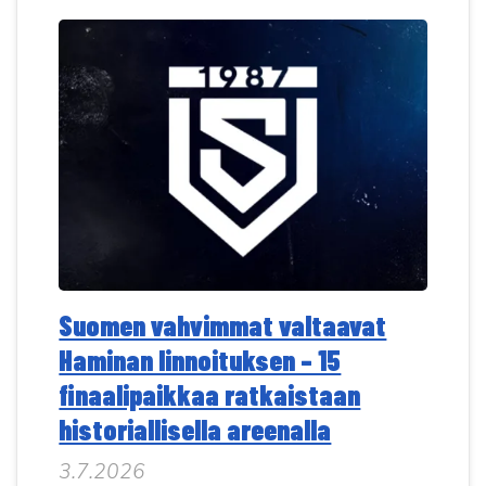
Suomen vahvimmat valtaavat
Haminan linnoituksen – 15
finaalipaikkaa ratkaistaan
historiallisella areenalla
3.7.2026