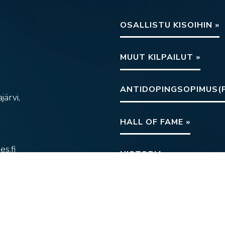
OSALLISTU KISOIHIN »
MUUT KILPAILUT »
ANTIDOPINGSOPIMUS(P
järvi,
HALL OF FAME »
s.fi
HISTORIA »