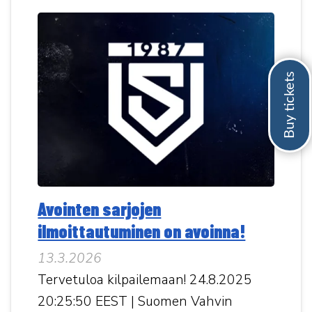
Avointen sarjojen
ilmoittautuminen on avoinna!
13.3.2026
Tervetuloa kilpailemaan! 24.8.2025
20:25:50 EEST | Suomen Vahvin