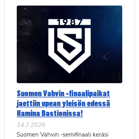
Suomen Vahvin -finaalipaikat
jaettiin upean yleisön edessä
Hamina Bastionissa!
14.7.2026
Suomen Vahvin -semifinaali keräsi