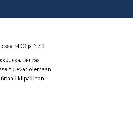
joissa M90 ja N73.
yskuussa. Seuraa
nassa tulevat olemaan
inaali kilpaillaan