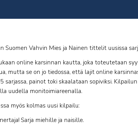
 Suomen Vahvin Mies ja Nainen tittelit uusissa sar
ukaan online karsinnan kautta, joka toteutetaan sy
a, mutta se on jo tiedossa, että lajit online karsin
arjassa, painot toki skaalataan sopiviksi. Kilpailun f
lla uudella monitoimiareenalla.
a myös kolmas uusi kilpailu:
taja! Sarja miehille ja naisille.