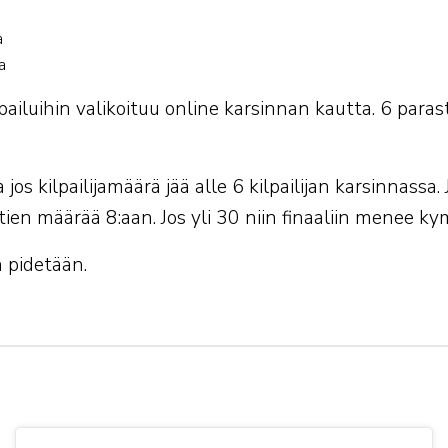
a
a
kilpailuihin valikoituu online karsinnan kautta. 6 para
 jos kilpailijamäärä jää alle 6 kilpailijan karsinnassa. J
tien määrää 8:aan. Jos yli 30 niin finaaliin menee ky
 pidetään.