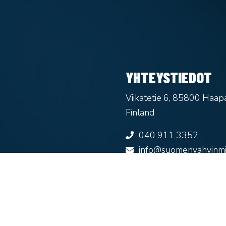
YHTEYSTIEDOT
Viikatetie 6, 85800 Haapa
Finland
040 911 3352
info@suomenvahvinmie