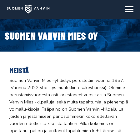
Navi
SUOMEN VAHVIN MIES OY
MEISTÄ
Suomen Vahvin Mies –yhdistys perustettiin vuonna 1987.
(Vuonna 2022 yhdistys muutettiin osakeyhtiöksi). Olemme
perustamisvuodesta asti järjestäneet vuosittaisia Suomen
Vahvin Mies -kilpailuja, sekä muita tapahtumia ja pienempiä
voimailu-kisoja. Pääpaino on Suomen Vahvin –kilpailuilla,
joiden järjestämiseen panostammekin koko edeltävän
vuoden edellisistä kisoista lähtien. Pitkä kokemus on
opettanut paljon ja auttanut tapahtumien kehittämisessä.