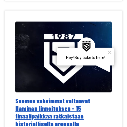
Suomen vahvimmat valtaavat
Haminan linnoituksen – 15
finaalipaikkaa ratkaistaan
historiallisella areenalla