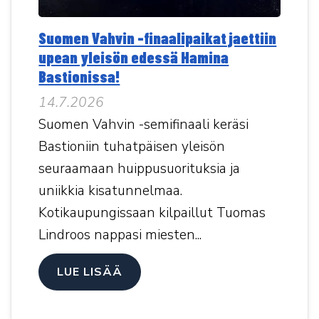
Suomen Vahvin -finaalipaikat jaettiin
upean yleisön edessä Hamina
Bastionissa!
14.7.2026
Suomen Vahvin -semifinaali keräsi
Bastioniin tuhatpäisen yleisön
seuraamaan huippusuorituksia ja
uniikkia kisatunnelmaa.
Kotikaupungissaan kilpaillut Tuomas
Lindroos nappasi miesten...
LUE LISÄÄ