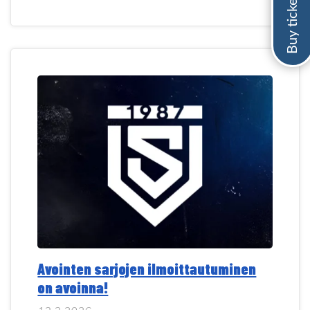
Avointen sarjojen ilmoittautuminen
on avoinna!