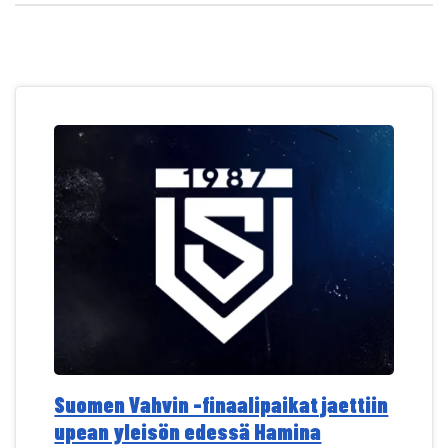
Suomen Vahvin -finaalipaikat jaettiin
upean yleisön edessä Hamina