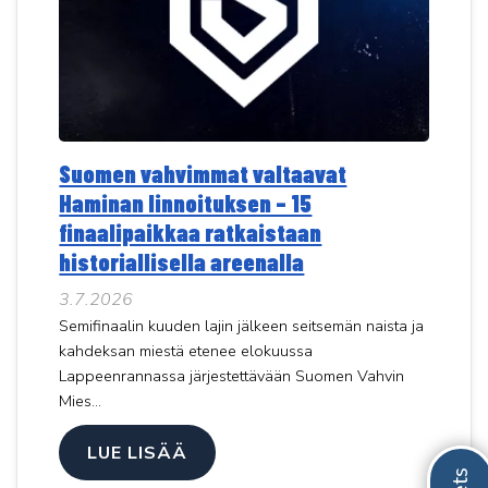
Suomen vahvimmat valtaavat
Haminan linnoituksen – 15
finaalipaikkaa ratkaistaan
historiallisella areenalla
3.7.2026
Semifinaalin kuuden lajin jälkeen seitsemän naista ja
kahdeksan miestä etenee elokuussa
Lappeenrannassa järjestettävään Suomen Vahvin
Mies...
LUE LISÄÄ