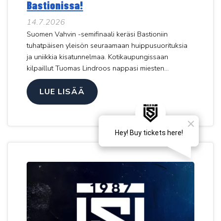
Bastionissa!
14.7.2026
Suomen Vahvin -semifinaali keräsi Bastioniin
tuhatpäisen yleisön seuraamaan huippusuorituksia
ja uniikkia kisatunnelmaa. Kotikaupungissaan
kilpaillut Tuomas Lindroos nappasi miesten...
LUE LISÄÄ