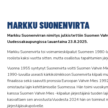
MARKKU SUONENVIRTA
Markku Suonenvirran nimitys julkistettiin Suomen Vahv
Uudessakaupungissa lauantaina 23.8.2025.
Markku Suonenvirta toi voimamieskilpailut Suomeen 1980-luv
roolista kaksi vuotta sitten, mutta osallistuu tapahtumien j
Vuonna 1955 syntynyt Suonenvirta voitti Suomen Vahvin Mies
1990-luvuilla useasti kärkikolmikkoon.Suonenvirta kilpaili
finaalissa sekä saavutti pronssia Euroopan Vahvin Mies 1992 
omistautui lajin kehittämiselle Suomessa. Hän toimi vuosi
kanssa Suomen Vahvin Mies -kilpailun järjestäjänä tuoden laji
kasvattaen sen arvostusta.Vuodesta 2024 hän on toiminut m
järjestäjäsukupolvelle.