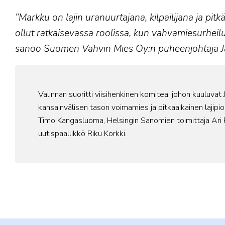
”Markku on lajin uranuurtajana, kilpailijana ja pit
ollut ratkaisevassa roolissa, kun vahvamiesurhei
sanoo Suomen Vahvin Mies Oy:n puheenjohtaja J
Valinnan suoritti viisihenkinen komitea, johon kuuluvat
kansainvälisen tason voimamies ja pitkäaikainen lajipionee
Timo Kangasluoma, Helsingin Sanomien toimittaja Ari P
uutispäällikkö Riku Korkki.