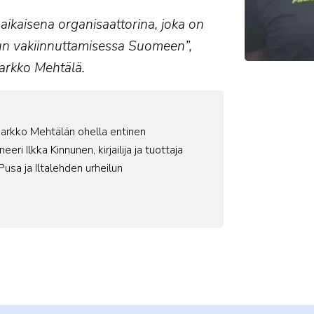
käaikaisena organisaattorina, joka on
lun vakiinnuttamisessa Suomeen”,
arkko Mehtälä.
 Jarkko Mehtälän ohella entinen
ri Ilkka Kinnunen, kirjailija ja tuottaja
usa ja Iltalehden urheilun