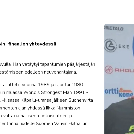
in -finaalien yhteydessä
ulla. Hän vetäytyi tapahtumien pääjärjestäjän
ärjestämiseen edelleen neuvonantajana.
 -tittelin vuonna 1989 ja sijoittui 1980–
 muun muassa World’s Strongest Man 1991 -
-kisassa. Kilpailu-uransa jälkeen Suonenvirta
kymmenten ajan yhdessä Ilkka Nummiston
a valtakunnalliseen tietoisuuteen ja
entorina uudelle Suomen Vahvin -kilpailun