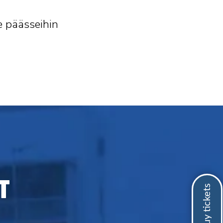
le päässeihin
T